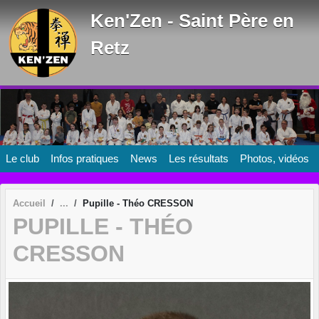
Panneau de gestion des cookies
Ken'Zen - Saint Père en
Retz
Le club
Infos pratiques
News
Les résultats
Photos, vidéos
Accueil
Pupille - Théo CRESSON
PUPILLE - THÉO
CRESSON