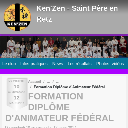
Panneau de gestion des cookies
Ken'Zen - Saint Père en
Retz
Le club
Infos pratiques
News
Les résultats
Photos, vidéos
Du
vendredi
Accueil
10
Formation Diplôme d'Animateur Fédéral
au
dimanche
FORMATION
12
MARS
2017
DIPLÔME
D'ANIMATEUR FÉDÉRAL
Du
vendredi
10
au
dimanche
12
mars
2017