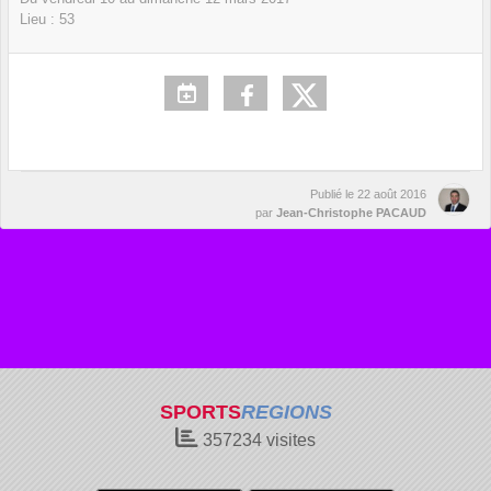
Lieu :
53
Publié le
22 août 2016
par
Jean-Christophe PACAUD
SPORTS
REGIONS
357234
visites