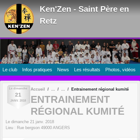
Panneau de gestion des cookies
Ken'Zen - Saint Père en
Retz
Le club
Infos pratiques
News
Les résultats
Photos, vidéos
Le
dimanche
Accueil
Entrainement régional kumité
21
ENTRAINEMENT
JANV.
2018
RÉGIONAL KUMITÉ
Le
dimanche
21
janv.
2018
Lieu :
Rue bergson
49000
ANGERS