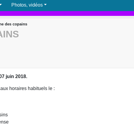
Photos, vidéos
e des copains
AINS
7 juin 2018.
aux horaires habituels le :
sins
fense