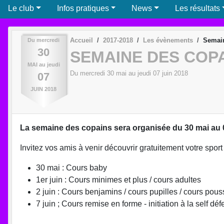
Le club
Infos pratiques
News
Les résultats
Accueil
2017-2018
Les évènements
Semain
Du
mercredi
30
SEMAINE DES COP
MAI
au
jeudi
Du
mercredi
30
mai
au
jeudi
07
juin
2018
07
JUIN
2018
La semaine des copains sera organisée du 30 mai au 0
Invitez vos amis à venir découvrir gratuitement votre sport 
30 mai : Cours baby
1er juin : Cours minimes et plus / cours adultes
2 juin : Cours benjamins / cours pupilles / cours pous
7 juin ; Cours remise en forme - initiation à la self dé