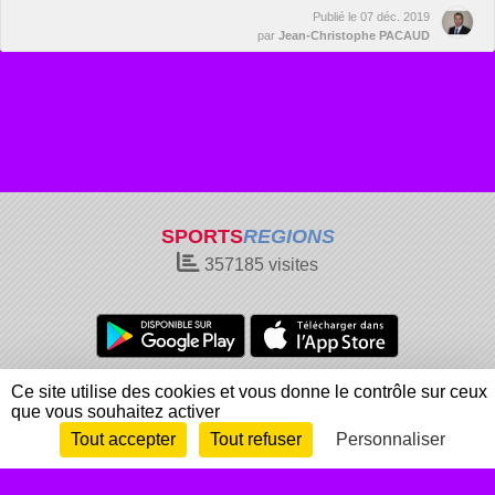
Publié le
07 déc. 2019
par
Jean-Christophe PACAUD
SPORTS
REGIONS
357185
visites
Charte cookies
Gestion des cookies
Ce site utilise des cookies et vous donne le contrôle sur ceux
que vous souhaitez activer
Informations légales
Signaler un contenu inapproprié
Tout accepter
Tout refuser
Personnaliser
Envie de participer ?
Connexion