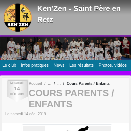
Panneau de gestion des cookies
Ken'Zen - Saint Père en
Retz
Le club
Infos pratiques
News
Les résultats
Photos, vidéos
Le
samedi
Accueil
Cours Parents / Enfants
14
COURS PARENTS /
DÉC.
2019
ENFANTS
Le
samedi
14
déc.
2019