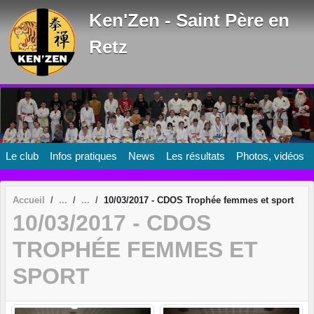
Panneau de gestion des cookies
Ken'Zen - Saint Père en
Retz
Le club
Infos pratiques
News
Les résultats
Photos, vidéos
Accueil
10/03/2017 - CDOS Trophée femmes et sport
10/03/2017 - CDOS
TROPHÉE FEMMES ET
SPORT