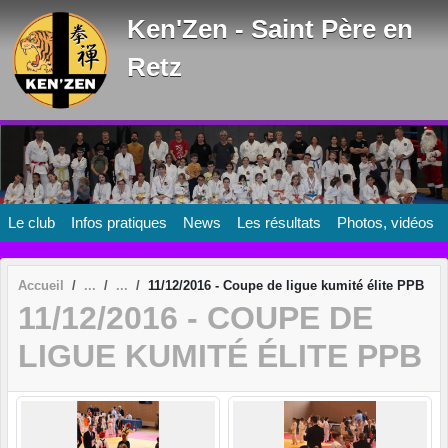
Panneau de gestion des cookies
Ken'Zen - Saint Père en
Retz
Le club
Infos pratiques
News
Les résultats
Photos, vidéos
Accueil
11/12/2016 - Coupe de ligue kumité élite PPB
11/12/2016 - COUPE DE
LIGUE KUMITÉ ÉLITE PPB