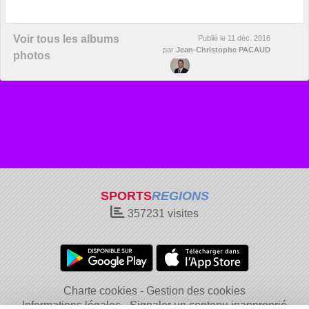
Voir tous les albums
Publié le
11 déc. 2016
par
Jean-Christophe PACAUD
photos
SPORTS
REGIONS
357231
visites
Charte cookies
Gestion des cookies
Informations légales
Signaler un contenu inapproprié