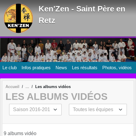
Panneau de gestion des cookies
Ken'Zen - Saint Père en
Retz
Le club
Infos pratiques
News
Les résultats
Photos, vidéos
Accueil
Les albums vidéos
LES ALBUMS VIDÉOS
9 albums vidéo