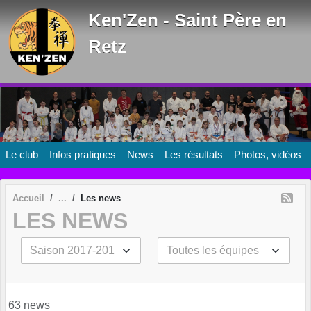
Panneau de gestion des cookies
Ken'Zen - Saint Père en
Retz
Le club
Infos pratiques
News
Les résultats
Photos, vidéos
Accueil
Les news
LES NEWS
63 news