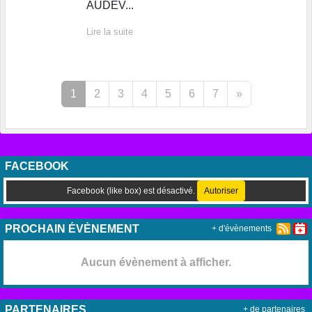
AUDEV...
Lire la suite
1
2
3
4
5
6
7
»
FACEBOOK
Facebook (like box) est désactivé.
Autoriser
PROCHAIN ÉVÈNEMENT
+ d'évènements
Aucun évènement à afficher.
PARTENAIRES
+ de partenaires