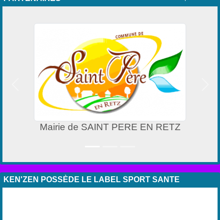
Précedent
Suiv
 EN RETZ
A.N.C.V
KEN'ZEN POSSÈDE LE LABEL SPORT SANTE