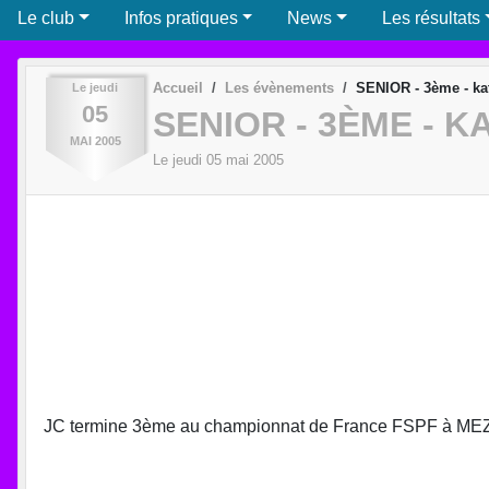
Le club
Infos pratiques
News
Les résultats
Accueil
Les évènements
SENIOR - 3ème - kat
Le
jeudi
05
SENIOR - 3ÈME - K
MAI
2005
Le
jeudi
05
mai
2005
JC termine 3ème au championnat de France FSPF à ME