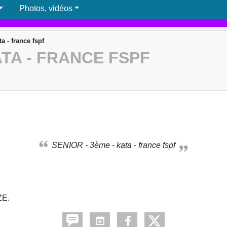
Photos, vidéos
a - france fspf
ATA - FRANCE FSPF
SENIOR - 3ème - kata - france fspf
ZE.