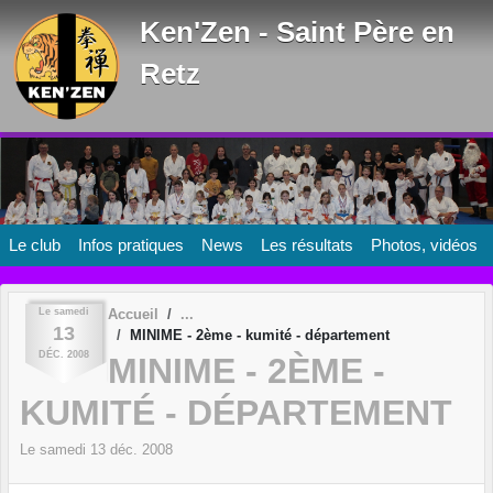
Panneau de gestion des cookies
Ken'Zen - Saint Père en
Retz
Le club
Infos pratiques
News
Les résultats
Photos, vidéos
Le
samedi
Accueil
13
MINIME - 2ème - kumité - département
DÉC.
2008
MINIME - 2ÈME -
KUMITÉ - DÉPARTEMENT
Le
samedi
13
déc.
2008