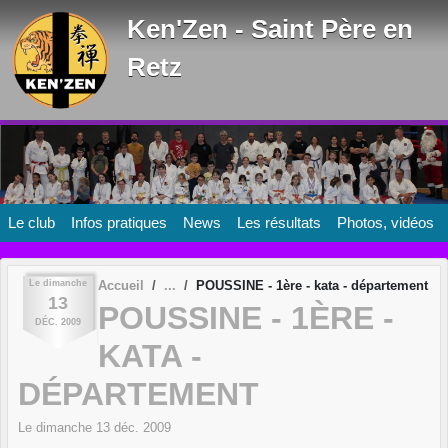
Panneau de gestion des cookies
Ken'Zen - Saint Père en
Retz
Le club
Infos pratiques
News
Les résultats
Photos, vidéos
Le
dimanche
Accueil
POUSSINE - 1ère - kata - département
13
POUSSINE - 1ÈRE -
DÉC.
2009
KATA -
DÉPARTEMENT
Le
dimanche
13
déc.
2009