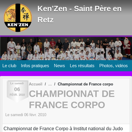
Panneau de gestion des cookies
Ken'Zen - Saint Père en
Retz
Le club
Infos pratiques
News
Les résultats
Photos, vidéos
Le
samedi
Accueil
Championnat de France corpo
06
CHAMPIONNAT DE
FÉVR.
2010
FRANCE CORPO
Le
samedi
06
févr.
2010
Championnat de France Corpo à Institut national du Judo