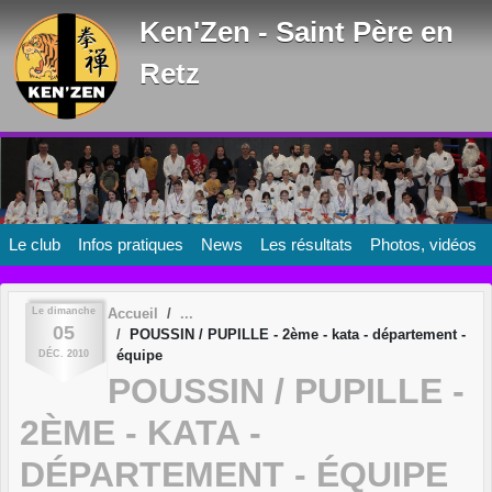
Panneau de gestion des cookies
Ken'Zen - Saint Père en
Retz
Le club
Infos pratiques
News
Les résultats
Photos, vidéos
Le
dimanche
Accueil
05
POUSSIN / PUPILLE - 2ème - kata - département -
équipe
DÉC.
2010
POUSSIN / PUPILLE -
2ÈME - KATA -
DÉPARTEMENT - ÉQUIPE