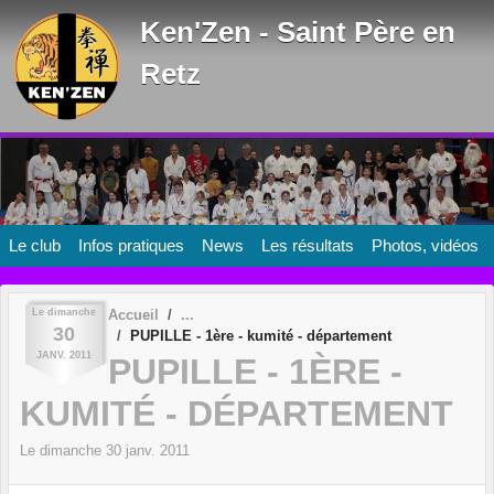
Panneau de gestion des cookies
Ken'Zen - Saint Père en
Retz
Le club
Infos pratiques
News
Les résultats
Photos, vidéos
Le
dimanche
Accueil
30
PUPILLE - 1ère - kumité - département
JANV.
2011
PUPILLE - 1ÈRE -
KUMITÉ - DÉPARTEMENT
Le
dimanche
30
janv.
2011