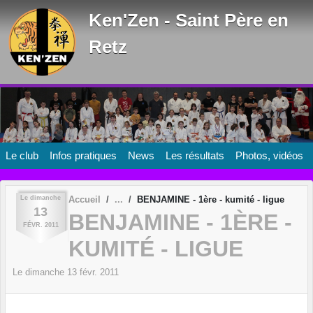
Panneau de gestion des cookies
Ken'Zen - Saint Père en
Retz
Le club
Infos pratiques
News
Les résultats
Photos, vidéos
Le
dimanche
Accueil
BENJAMINE - 1ère - kumité - ligue
13
BENJAMINE - 1ÈRE -
FÉVR.
2011
KUMITÉ - LIGUE
Le
dimanche
13
févr.
2011