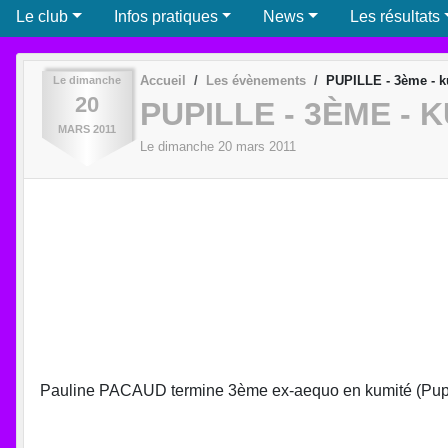
Le club
Infos pratiques
News
Les résultats
Accueil
Les évènements
PUPILLE - 3ème - 
Le
dimanche
20
PUPILLE - 3ÈME - 
MARS
2011
Le
dimanche
20
mars
2011
Pauline PACAUD termine 3ème ex-aequo en kumité (Pupi