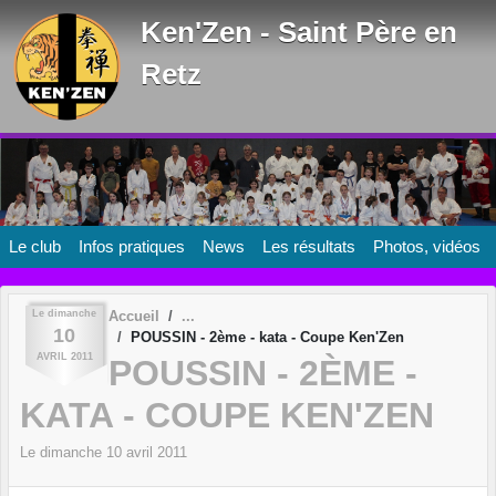
Panneau de gestion des cookies
Ken'Zen - Saint Père en
Retz
Le club
Infos pratiques
News
Les résultats
Photos, vidéos
Le
dimanche
Accueil
10
POUSSIN - 2ème - kata - Coupe Ken'Zen
AVRIL
2011
POUSSIN - 2ÈME -
KATA - COUPE KEN'ZEN
Le
dimanche
10
avril
2011