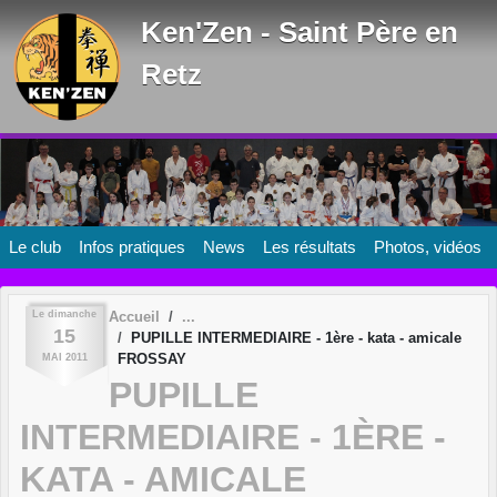
Panneau de gestion des cookies
Ken'Zen - Saint Père en
Retz
Le club
Infos pratiques
News
Les résultats
Photos, vidéos
Le
dimanche
Accueil
15
PUPILLE INTERMEDIAIRE - 1ère - kata - amicale
FROSSAY
MAI
2011
PUPILLE
INTERMEDIAIRE - 1ÈRE -
KATA - AMICALE