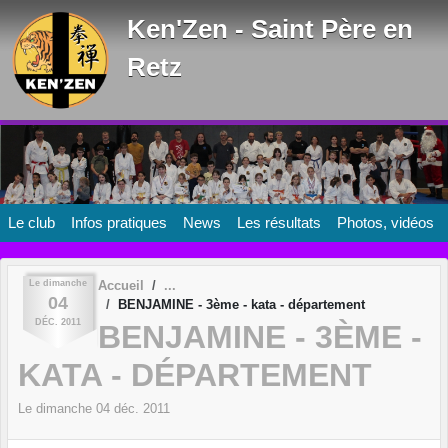
Panneau de gestion des cookies
Ken'Zen - Saint Père en
Retz
Le club
Infos pratiques
News
Les résultats
Photos, vidéos
Le
dimanche
Accueil
04
BENJAMINE - 3ème - kata - département
DÉC.
2011
BENJAMINE - 3ÈME -
KATA - DÉPARTEMENT
Le
dimanche
04
déc.
2011