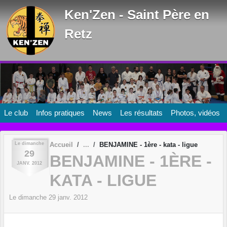
Panneau de gestion des cookies
Ken'Zen - Saint Père en
Retz
Le club
Infos pratiques
News
Les résultats
Photos, vidéos
Le
dimanche
Accueil
BENJAMINE - 1ère - kata - ligue
29
BENJAMINE - 1ÈRE -
JANV.
2012
KATA - LIGUE
Le
dimanche
29
janv.
2012