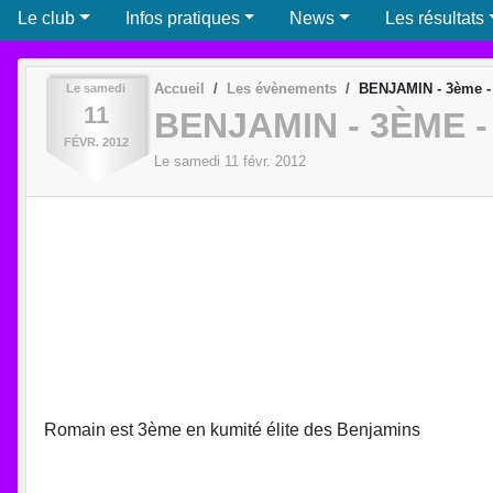
Le club
Infos pratiques
News
Les résultats
Accueil
Les évènements
BENJAMIN - 3ème - 
Le
samedi
11
BENJAMIN - 3ÈME -
FÉVR.
2012
Le
samedi
11
févr.
2012
Romain est 3ème en kumité élite des Benjamins