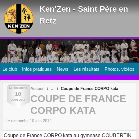
Panneau de gestion des cookies
Ken'Zen - Saint Père en
Retz
Le club
Infos pratiques
News
Les résultats
Photos, vidéos
Le
dimanche
Accueil
Coupe de France CORPO kata
10
COUPE DE FRANCE
JUIN
2012
CORPO KATA
Le
dimanche
10
juin
2012
Coupe de France CORPO kata au gymnase COUBERTIN