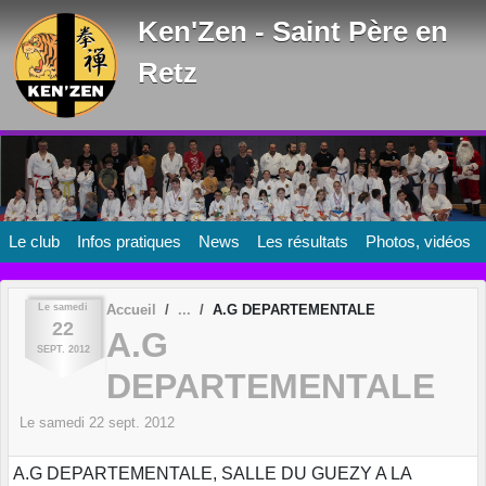
Panneau de gestion des cookies
Ken'Zen - Saint Père en
Retz
Le club
Infos pratiques
News
Les résultats
Photos, vidéos
Le
samedi
Accueil
A.G DEPARTEMENTALE
22
A.G
SEPT.
2012
DEPARTEMENTALE
Le
samedi
22
sept.
2012
A.G DEPARTEMENTALE, SALLE DU GUEZY A LA