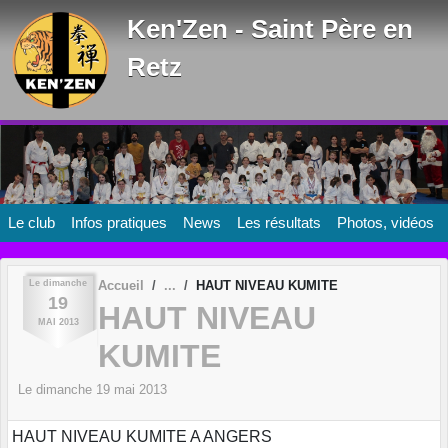
Panneau de gestion des cookies
Ken'Zen - Saint Père en
Retz
Le club
Infos pratiques
News
Les résultats
Photos, vidéos
Le
dimanche
Accueil
HAUT NIVEAU KUMITE
19
HAUT NIVEAU
MAI
2013
KUMITE
Le
dimanche
19
mai
2013
HAUT NIVEAU KUMITE A ANGERS