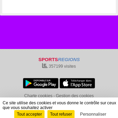
SPORTS
REGIONS
357199
visites
Charte cookies
Gestion des cookies
Informations légales
Signaler un contenu inapproprié
Ce site utilise des cookies et vous donne le contrôle sur ceux
que vous souhaitez activer
Tout accepter
Tout refuser
Personnaliser
Envie de participer ?
Connexion