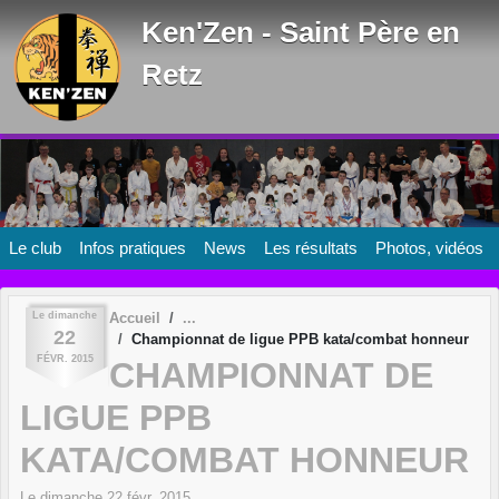
Panneau de gestion des cookies
Ken'Zen - Saint Père en
Retz
Le club
Infos pratiques
News
Les résultats
Photos, vidéos
Le
dimanche
Accueil
22
Championnat de ligue PPB kata/combat honneur
FÉVR.
2015
CHAMPIONNAT DE
LIGUE PPB
KATA/COMBAT HONNEUR
Le
dimanche
22
févr.
2015