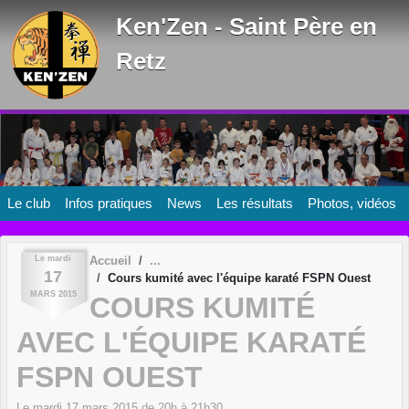
Panneau de gestion des cookies
Ken'Zen - Saint Père en
Retz
Le club
Infos pratiques
News
Les résultats
Photos, vidéos
Le
mardi
Accueil
17
Cours kumité avec l'équipe karaté FSPN Ouest
MARS
2015
COURS KUMITÉ
AVEC L'ÉQUIPE KARATÉ
FSPN OUEST
Le
mardi
17
mars
2015
de 20h à 21h30