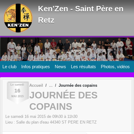
Panneau de gestion des cookies
Ken'Zen - Saint Père en
Retz
Le club
Infos pratiques
News
Les résultats
Photos, vidéos
Le
samedi
Accueil
Journée des copains
16
JOURNÉE DES
MAI
2015
COPAINS
Le
samedi
16
mai
2015
de 09h30 à 11h30
Lieu :
Salle du plan d'eau
44340
ST PERE EN RETZ