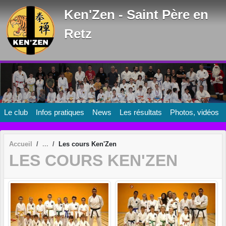
Panneau de gestion des cookies
Ken'Zen - Saint Père en
Retz
Le club
Infos pratiques
News
Les résultats
Photos, vidéos
Accueil
Les cours Ken'Zen
LES COURS KEN'ZEN