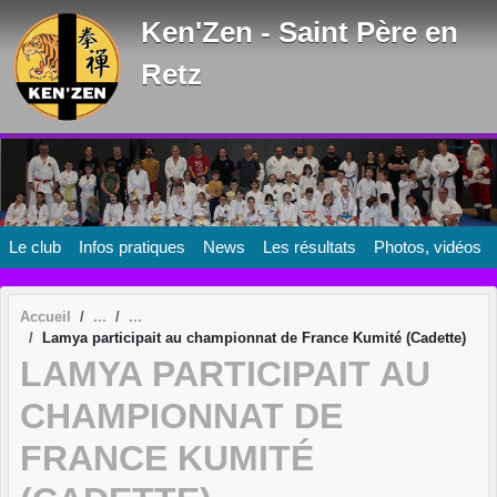
Panneau de gestion des cookies
Ken'Zen - Saint Père en
Retz
Le club
Infos pratiques
News
Les résultats
Photos, vidéos
Accueil
Lamya participait au championnat de France Kumité (Cadette)
LAMYA PARTICIPAIT AU
CHAMPIONNAT DE
FRANCE KUMITÉ