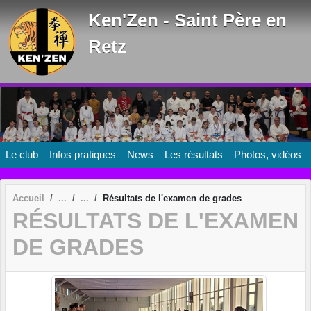
Panneau de gestion des cookies
Ken'Zen - Saint Père en
Retz
Le club
Infos pratiques
News
Les résultats
Photos, vidéos
Accueil
Résultats de l'examen de grades
RÉSULTATS DE L'EXAMEN
DE GRADES