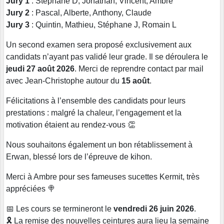
Jury 1
: Stéphane D, Jonathan, Vincent, Ambre
Jury 2
: Pascal, Alberte, Anthony, Claude
Jury 3
: Quintin, Mathieu, Stéphane J, Romain L
Un second examen sera proposé exclusivement aux
candidats n’ayant pas validé leur grade. Il se déroulera le
jeudi 27 août 2026
. Merci de reprendre contact par mail
avec Jean-Christophe autour du
15 août
.
Félicitations à l’ensemble des candidats pour leurs
prestations : malgré la chaleur, l’engagement et la
motivation étaient au rendez-vous 👏
Nous souhaitons également un bon rétablissement à
Erwan, blessé lors de l’épreuve de kihon.
Merci à Ambre pour ses fameuses sucettes Kermit, très
appréciées 🍭
📅 Les cours se termineront le
vendredi 26 juin 2026
.
🎗️ La remise des nouvelles ceintures aura lieu la semaine